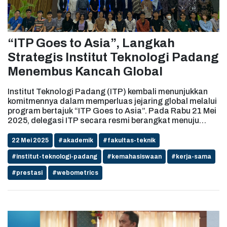
“ITP Goes to Asia”, Langkah
Strategis Institut Teknologi Padang
Menembus Kancah Global
Institut Teknologi Padang (ITP) kembali menunjukkan
komitmennya dalam memperluas jejaring global melalui
program bertajuk “ITP Goes to Asia”. Pada Rabu 21 Mei
2025, delegasi ITP secara resmi berangkat menuju
Kamboja, menandai awal dari rangkaian kegiatan
internasional yang difokuskan pada kolaborasi
22 Mei 2025
#akademik
#fakultas-teknik
akademik dan pertukaran ilmu pengetahuan di
#institut-teknologi-padang
#kemahasiswaan
#kerja-sama
Cambodia University of Technology and Science,
Kamboja. Tim delegasi dilepas langsung oleh Rektor
#prestasi
#webometrics
ITP, Prof. Dr. Ade Indra, S.T., M.T., IPM, didampingi oleh
jajaran pimpinan dan jajaran prodi terkait. Dalam
sambutannya, Prof. Ade menegaskan bahwa kegiatan
ini tidak hanya membawa nama baik institusi, tetapi juga
menjadi jembatan strategis untuk menjalin kerja sama
lintas negara di bidang pendidikan tinggi. Pada hari