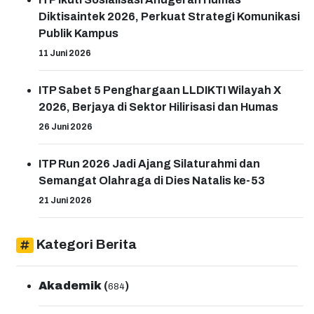
penerima beasiswa KIP Kuliah ITP Angkatan 2024.
Diktisaintek 2026, Perkuat Strategi Komunikasi
Jadikan kesempatan ini sebagai langkah awal untuk
mencapai lebih banyak prestasi dan memberikan
Publik Kampus
kontribusi positif bagi masyarakat. ITP akan terus
11 Juni 2026
mendukung mahasiswanya dengan berbagai program
beasiswa dan program lainnya. Komitmen untuk
pendidikan yang inklusif dan berkelanjutan akan selalu
ITP Sabet 5 Penghargaan LLDIKTI Wilayah X
menjadi prioritas utama dalam membentuk
2026, Berjaya di Sektor Hilirisasi dan Humas
generasi.Created By Widia/Humas ...
26 Juni 2026
ITP Run 2026 Jadi Ajang Silaturahmi dan
Semangat Olahraga di Dies Natalis ke-53
21 Juni 2026
Kategori Berita
Akademik
(
)
684