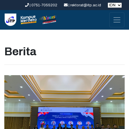
| 0751-7055202
| rektorat@itp.ac.id
Berita