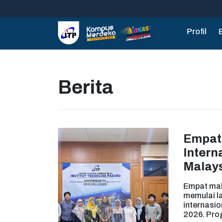
Profil
Berita
Empat 
Intern
Malays
Empat mah
memulai l
internasio
2026. Pro