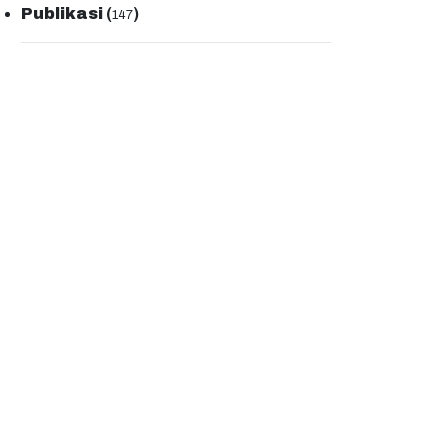
Publikasi
(
)
147