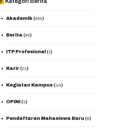
Kategori Berita
Akademik
(
)
684
Berita
(
)
96
ITP Profesional
(
)
1
Karir
(
)
23
Kegiatan Kampus
(
)
114
OPINI
(
)
4
Pendaftaran Mahasiswa Baru
(
)
8