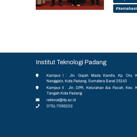
berlangsu
Salah sat
#kemahasi
Lantai 2 K
konsep ya
memastika
yang kuat
terhadap dinam
kepada penonton. Apresiasi juga dis
Muhammad 
Gandi Suh
menyempur
keberania
diharapka
mampu ber
serta men
karakter 
pengembang
panggung.
akademik 
para penari
Institut Teknologi Padang
menentuka
Putri Azu
dihasilka
kekompaka
tetapi ju
mampu men
Kampus I : Jln. Gajah Mada Kandis, Kp. Olo, K
saing lulusan. Melalui kepemimpinan baru ini,
meninggal
Nanggalo, Kota Padang, Sumatera Barat 25143
berbagai 
menjadi b
Kampus II : Jln. DPR, Kelurahan Aia Pacah, Kec. 
kolaborasi
akademik, 
Tangah Kota Padang
Sinergi an
Keberhasi
rektorat@itp.ac.id
tantangan glob
2026 diha
0751-7055202
menjadi s
terus ber
pendidikan
pada masa
mendorong 
Dengan fo