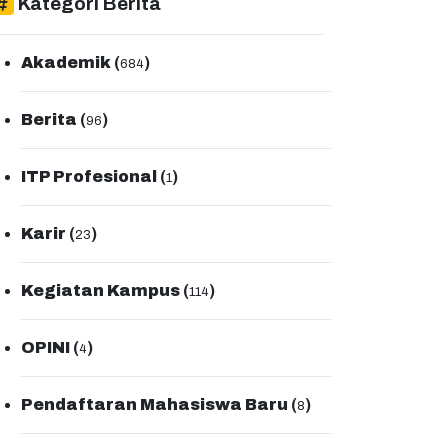
Kategori Berita
Akademik
(
)
684
Berita
(
)
96
ITP Profesional
(
)
1
Karir
(
)
23
Kegiatan Kampus
(
)
114
OPINI
(
)
4
Pendaftaran Mahasiswa Baru
(
)
8