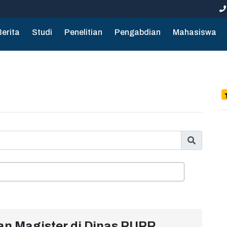
Berita
Studi
Penelitian
Pengabdian
Mahasiswa
an Magister di Dinas PUPR