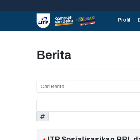
Profil
Berita
•
ITP Sosialisasikan RPL d