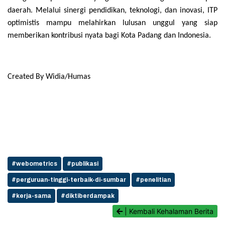
daerah. Melalui sinergi pendidikan, teknologi, dan inovasi, ITP
optimistis mampu melahirkan lulusan unggul yang siap
memberikan kontribusi nyata bagi Kota Padang dan Indonesia.
Created By Widia/Humas
#webometrics
#publikasi
#perguruan-tinggi-terbaik-di-sumbar
#penelitian
#kerja-sama
#diktiberdampak
| Kembali Kehalaman Berita