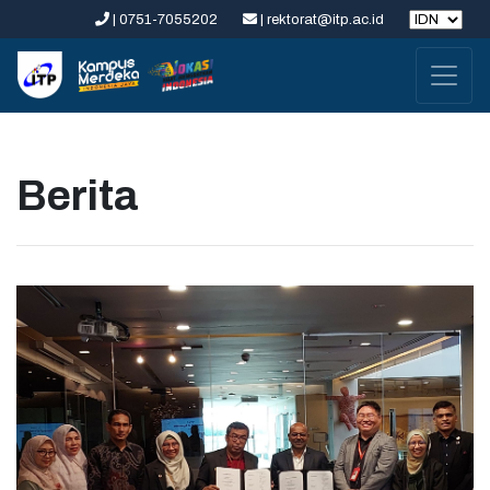
| 0751-7055202
| rektorat@itp.ac.id
Berita