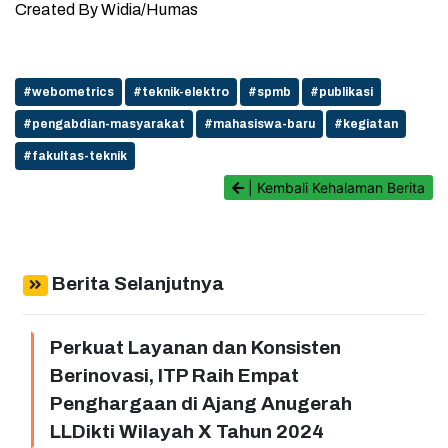
Created By Widia/Humas
#webometrics
#teknik-elektro
#spmb
#publikasi
#pengabdian-masyarakat
#mahasiswa-baru
#kegiatan
#fakultas-teknik
| Kembali Kehalaman Berita
Berita Selanjutnya
Perkuat Layanan dan Konsisten
Berinovasi, ITP Raih Empat
Penghargaan di Ajang Anugerah
LLDikti Wilayah X Tahun 2024