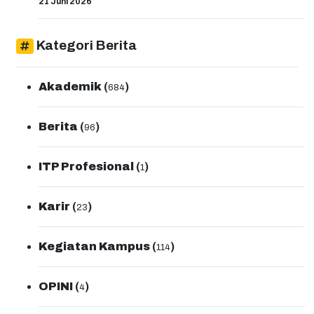
21 Juni 2026
transformasi pendidikan yang berkualitas dan
professional.Terakhir Ketua Lembaga Penelitian dan
Pengabdian Masyarakat (LP2M) ITP, Dr. Nofriady
Kategori Berita
Handra, M.Sc mengimbau seluruh dosen untuk
meningkatkan jumlah publikasi ilmiah, riset penelitian,
sitasi, dan luaran penelitian lainnya dalam rangka
Akademik
(
)
peningkatan reputasi akademik ITP baik di tingkat
684
Nasional maupun Internasional.Usai paparan Ketua
LP2M ITP, para dosen berkesempatan untuk
Berita
(
)
memberikan pertanyaan, saran, dan masukan dalam
96
menapaki perkuliahan semester ganjil Tahun akademik
2023/2024. Diharapkan perkuliahan semester ini dapat
ITP Profesional
(
)
berjalan sesuai yang sudah di rencanakan serta
1
kegiatan akademik maupun non akademik juga dapat
terlaksana sesuai dengan rancangan yang sudah ada
Karir
(
)
sehingga dapat memberikan pengalaman pembelajaran
23
yang bermutu tinggi bagi mahasiswa.Created By
Widia/Humas ...
Kegiatan Kampus
(
)
114
OPINI
(
)
4