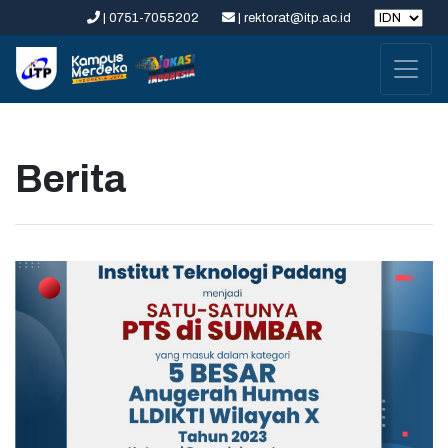
| 0751-7055202
| rektorat@itp.ac.id
Berita