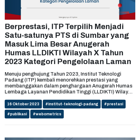
Berprestasi, ITP Terpilih Menjadi
Satu-satunya PTS di Sumbar yang
Masuk Lima Besar Anugerah
Humas LLDIKTI Wilayah X Tahun
2023 Kategori Pengelolaan Laman
Menuju penghujung Tahun 2023, Institut Teknologi
Padang (ITP) kembali menorehkan prestasi yang
membanggakan dalam penghargaan Anugerah Humas
Lembaga Layanan Pendidikan Tinggi (LLDIKTI) Wilayah
X Tahun 2023. ITP terpilih menjadi satu-satunya
Perguruan Tinggi Swasta (PTS) di Sumatera Barat
16 Oktober 2023
#institut-teknologi-padang
#prestasi
yang berhasil masuk dalam lima besar Anugerah Humas
#publikasi
#webometrics
LLDIKTI Wilayah X Tahun 2023 Kategori Pengelolaan
Laman. Penetapan ITP sebagai salah satu PTS di
Sumbar yang berhasil lulus pada seleksi tahap I
Anugerah Humas LLDIKTI Wilayah X Tahun 2023
berdasarkan Surat No. 2432/LL10/HM.00.03/2023