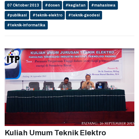
07 Oktober 2013
#dosen
#kegiatan
#mahasiswa
#publikasi
#teknik-elektro
#teknik-geodesi
#teknik-informatika
Kuliah Umum Teknik Elektro