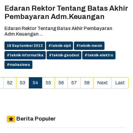
Edaran Rektor Tentang Batas Akhir
Pembayaran Adm.Keuangan
Edaran Rektor Tentang Batas Akhir Pembayaran
Adm.Keuangan ...
18 September 2013
#teknik-sipil
#teknik-mesin
#teknik-informatika
#teknik-geodesi
#teknik-elektro
#mahasiswa
(current)
52
53
54
55
56
57
58
Next
Last
Berita Populer