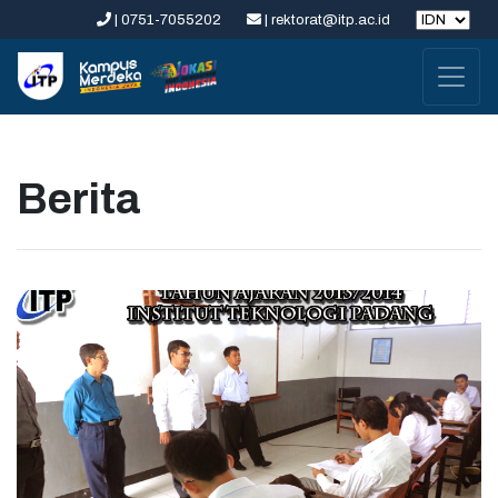
| 0751-7055202
| rektorat@itp.ac.id
Berita