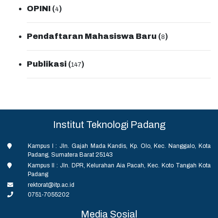
OPINI
(
)
4
Pendaftaran Mahasiswa Baru
(
)
8
Publikasi
(
)
147
Institut Teknologi Padang
Kampus I : Jln. Gajah Mada Kandis, Kp. Olo, Kec. Nanggalo, Kota
Padang, Sumatera Barat 25143
Kampus II : Jln. DPR, Kelurahan Aia Pacah, Kec. Koto Tangah Kota
Padang
rektorat@itp.ac.id
0751-7055202
Media Sosial