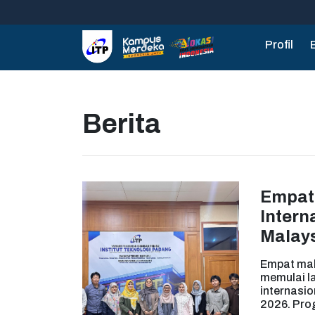
Profil
Berita
Empat 
Intern
Malays
Empat mah
memulai l
internasio
2026. Pro