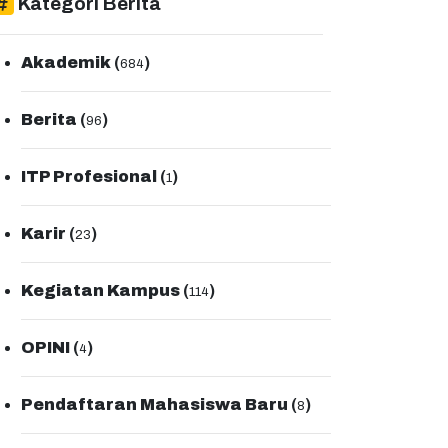
Kategori Berita
Akademik
(
)
684
Berita
(
)
96
ITP Profesional
(
)
1
Karir
(
)
23
Kegiatan Kampus
(
)
114
OPINI
(
)
4
Pendaftaran Mahasiswa Baru
(
)
8