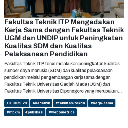
Fakultas Teknik ITP Mengadakan
Kerja Sama dengan Fakultas Teknik
UGM dan UNDIP untuk Peningkatan
Kualitas SDM dan Kualitas
Pelaksanaan Pendidikan
Fakultas Teknik ITP terus melakukan peningkatan kualitas
sumber daya manusia (SDM) dan kualitas pelaksanaan
pendidikan melalui pengembangan kerjasama dengan
Fakultas Teknik Universitas Gadjah Mada (UGM) dan
Fakultas Teknik Universitas Diponegoro yang merupakan
dua perguruan tinggi besar Indonesia. Untuk merealisasikan
18 Juli 2023
Akademik
#fakultas-teknik
#kerja-sama
kerjasama tersebut, pada tanggal 10 Juli 2023 Dekan
Fakultas Teknik, Maidiawati, Dr.Eng didampingi oleh
#mbkm
#publikasi
#webometrics
Ka.Prodi Teknik Geodesi, Dwi Arini, ST., M.T mengunjungi
Fakultas Teknik UGM yang disambut baik oleh Wakil Dekan