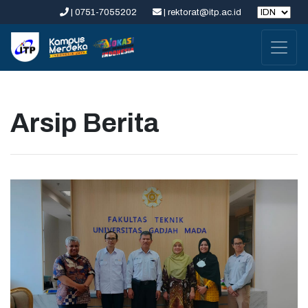
| 0751-7055202
| rektorat@itp.ac.id
Arsip Berita