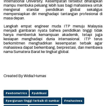
International University. Kesempatan tersebut diharapkan
mampu membuka peluang lebih luas bagi mahasiswa untuk
mengenal standar pendidikan global sekaligus
mempersiapkan diri menghadapi tantangan profesional di
masa depan.
Langkah empat engineer muda ITP menuju Malaysia
menjadi gambaran nyata bahwa pendidikan tinggi tidak
hanya membentuk kemampuan akademik, tetapi juga
kesiapan menghadapi dunia internasional. ITP terus
berkomitmen menghadirkan kesempatan terbaik agar
mahasiswa dapat berkembang, berprestasi, dan membawa
nama Sumatera Barat ke tingkat global.
Created By Widia/Humas
#webometrics
#publikasi
#perguruan-tinggi-terbaik-di-sumbar
#mahasiswa