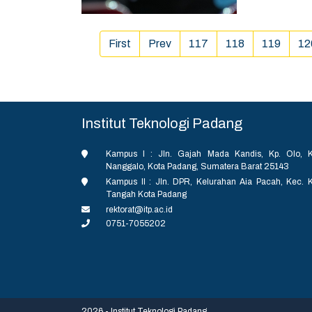
satu upaya 
praktek, s
mendapatkan i
...
First
Prev
117
118
119
12
Institut Teknologi Padang
Kampus I : Jln. Gajah Mada Kandis, Kp. Olo, K
Nanggalo, Kota Padang, Sumatera Barat 25143
Kampus II : Jln. DPR, Kelurahan Aia Pacah, Kec. 
Tangah Kota Padang
rektorat@itp.ac.id
0751-7055202
2026 - Institut Teknologi Padang