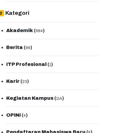
Kategori
Akademik
(
)
684
Berita
(
)
96
ITP Profesional
(
)
1
Karir
(
)
23
Kegiatan Kampus
(
)
114
OPINI
(
)
4
Pendaftaran Mahasiswa Baru
(
)
8