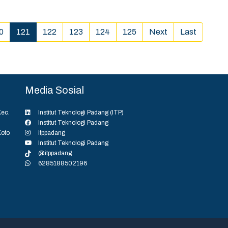
promosi teknik mesin. Selain itu mahasiswa kita juga
elain itu mahasiswa juga diberikan panduan pelaksanaan
nspirasi untuk berwirausaha,” imbuhnya. (nad/humas)
kerja praktek.(nad/humas) ...
(current)
0
121
122
123
124
125
Next
Last
Media Sosial
ec.
Institut Teknologi Padang (ITP)
Institut Teknologi Padang
Koto
itppadang
Institut Teknologi Padang
@itppadang
6285188502196