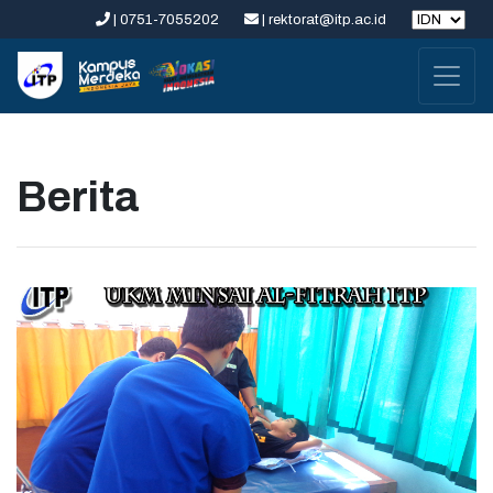
| 0751-7055202
| rektorat@itp.ac.id
Berita