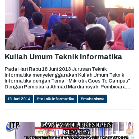
Kuliah Umum Teknik Informatika
Pada Hari Rabu 18 Juni 2013 Jurusan Teknik
Informatika menyelenggarakan Kuliah Umum Teknik
Informatika dengan Tema " Mikrotik Goes To Campus"
Dengan Pembicara Ahmad Mardiansyah. Pembicara
yang sudah memiliki Sertifikat Jaringan Komputer
Internasional Seperti CCNA, SCSA, SCNA, RHCT,
18 Juni 2014
#teknik-informatika
#mahasiswa
MTCWE, MTCRE, Certified Mikrotik Trainer. ...