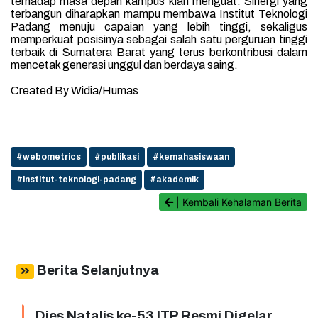
terhadap masa depan kampus kian menguat. Sinergi yang
terbangun diharapkan mampu membawa
Institut Teknologi
Padang
menuju capaian yang lebih tinggi, sekaligus
memperkuat posisinya sebagai salah satu perguruan tinggi
terbaik di Sumatera Barat yang terus berkontribusi dalam
mencetak generasi unggul dan berdaya saing.
Created By Widia/Humas
#webometrics
#publikasi
#kemahasiswaan
#institut-teknologi-padang
#akademik
| Kembali Kehalaman Berita
Berita Selanjutnya
Dies Natalis ke-53 ITP Resmi Digelar,