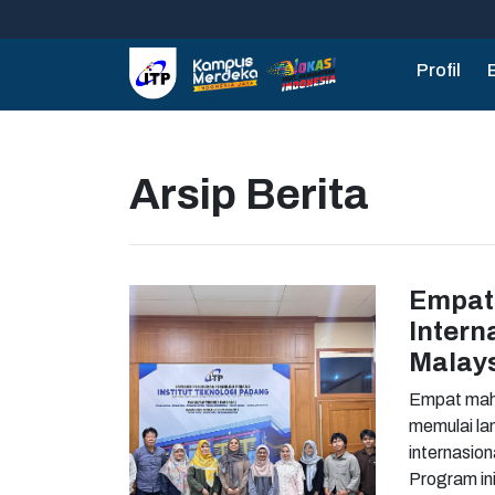
Profil
Arsip Berita
Empat 
Intern
Malays
Empat maha
memulai la
internasio
Program in