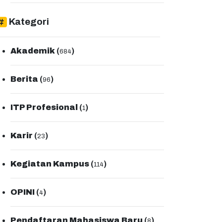
Kategori
Akademik
(
)
684
Berita
(
)
96
ITP Profesional
(
)
1
Karir
(
)
23
Kegiatan Kampus
(
)
114
OPINI
(
)
4
Pendaftaran Mahasiswa Baru
(
)
8