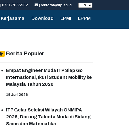
| 0751-7055202
| rektorat@itp.ac.id
Kerjasama
Download
LPMI
LPPM
Berita Populer
Empat Engineer Muda ITP Siap Go
International, Ikuti Student Mobility ke
Malaysia Tahun 2026
19 Juni 2026
ITP Gelar Seleksi Wilayah ONMIPA
2026, Dorong Talenta Muda di Bidang
Sains dan Matematika