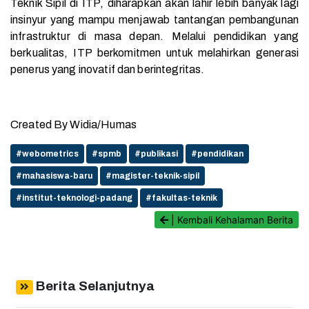
Teknik Sipil di ITP, diharapkan akan lahir lebih banyak lagi
insinyur yang mampu menjawab tantangan pembangunan
infrastruktur di masa depan. Melalui pendidikan yang
berkualitas, ITP berkomitmen untuk melahirkan generasi
penerus yang inovatif dan berintegritas.
Created By Widia/Humas
#webometrics
#spmb
#publikasi
#pendidikan
#mahasiswa-baru
#magister-teknik-sipil
#institut-teknologi-padang
#fakultas-teknik
| Kembali Kehalaman Berita
Berita Selanjutnya