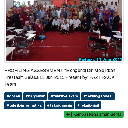
PROFILING ASSESSMENT "Mengenal Diri Melejitkan
Prestasi" Selasa 11 Juni 2013 Present by: FAZTRACK
Team
#dosen
#karyawan
#teknik-elektro
#teknik-geodesi
#teknik-informatika
#teknik-mesin
#teknik-sipil
| Kembali Kehalaman Berita