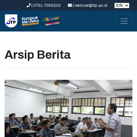
| 0751-7055202
| rektorat@itp.ac.id
Arsip Berita