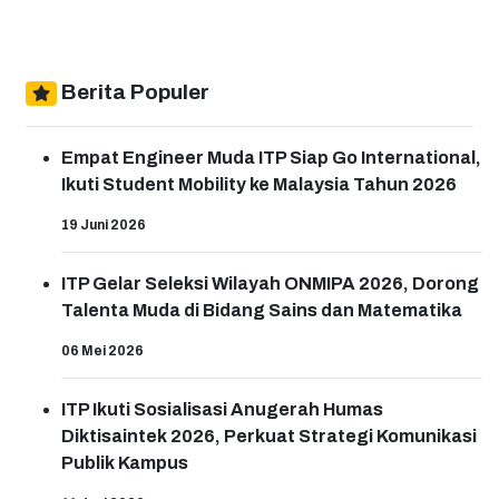
semacam teaching factory ke ITP tentang hasil penelitian
dosennya yaitu alat Water Treatment. Kami di sekolah
sudah punya alat depot air minum namun masih belum bisa
efektif dari sisi cost dan fungsi,” kata Erwin.Hal senada juga
Berita Populer
diungkapkan pihak PT. Gruti Lestari Pratama yang
diwakilkan oleh Wagito. Ia menyampaikan bahwa
Empat Engineer Muda ITP Siap Go International,
perusahaannya yang bergerak di bidang perkebunan sawit
Ikuti Student Mobility ke Malaysia Tahun 2026
tersebut mengalami kesulitan dalam masalah air bersih,
mengingat sebagian besar daerahnya dalah lahan gambut
19 Juni 2026
dan berdekatan dengan pesisir selatan sehingga airt yang
tersedia saat ini belum memenuhi syarat layak untuk
ITP Gelar Seleksi Wilayah ONMIPA 2026, Dorong
konsumsi dan sehat.“Awalnya kita dapat info adanya Water
Talenta Muda di Bidang Sains dan Matematika
Treatment dari mahasiswa ITP yang sedang melaksanakan
06 Mei 2026
magang di PT. Gruti Lestari Pratama. Dengan
permasalahan air bersih di perusahaan akhirnya kita tertarik
ingin kunjungan langsung ke ITP dan mencari solusi untuk
ITP Ikuti Sosialisasi Anugerah Humas
permasalahan air di tempat kami,” kata
Diktisaintek 2026, Perkuat Strategi Komunikasi
Wagito.Menanggapi hal tersebut, Rektor ITP Dr. Ir. Hendri
Publik Kampus
Nofrianto, MT menjelaskan bahwa ITP siap bekerja sama