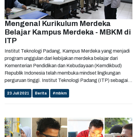
Mengenal Kurikulum Merdeka
Belajar Kampus Merdeka - MBKM di
ITP
Institut Teknologi Padang, Kampus Merdeka yang menjadi
program unggulan dari kebijakan merdeka belajar dari
Kementerian Pendidikan dan Kebudayaan (Kemdikbud)
Republik Indonesia telah membuka mindset lingkungan
perguruan tinggi. Institut Teknologi Padang (ITP) sebagai
pelopor kampus merdeka telah menerapkan kurikulum
23 Juli 2021
Berita
#mbkm
merdeka belajar sejak tahun 2020. ITP telah berhasil lolos
dalam program hibah Merdeka Belajar-Kampus Merdeka
(MBKM), Center of Excellence (CoE), hingga Program
Kompetisi Kampus Merdeka (PKKM). Tentunya program
kampus merdeka akan menjadi hal yang sangat
menyenangkan bagi mahasiswa, karena program kampus