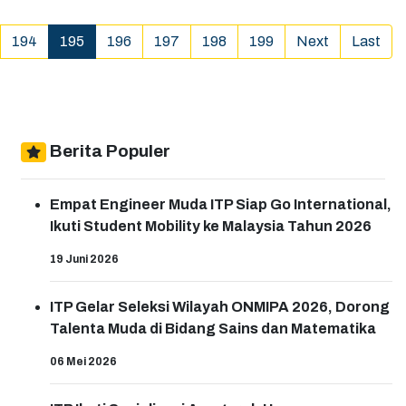
alat yang digunakan dalam kegiatan yang berkaitan dengan
Jurusan Teknik Sipil & Geodesi. Dalam Kesempatan ini,
(current)
194
195
196
197
198
199
Next
Last
juga disampaikan materi yang berkaitan dengan dunia
perkuliahan & bagaimana menjadi seorang mahasiswa oleh
Bapak Dekan Agus,M.Sc. Kegiatan ini nantinya diharapkan,
dapat memberikan pengetahuan kepada siswa / siswi
SMKN 5 terhadap alat-alat yang berkaitan dengan Teknik
Berita Populer
Sipil, Serta memberikan arahan pada siswa untuk bersiap
ketika telah meninggalkan bangku sekolah menuju bangku
Empat Engineer Muda ITP Siap Go International,
perkuliahan. ...
Ikuti Student Mobility ke Malaysia Tahun 2026
19 Juni 2026
ITP Gelar Seleksi Wilayah ONMIPA 2026, Dorong
Talenta Muda di Bidang Sains dan Matematika
06 Mei 2026