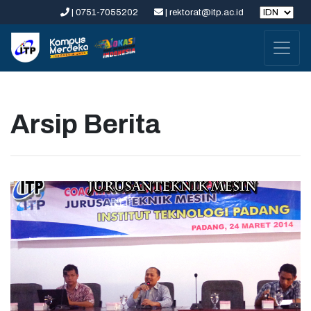
| 0751-7055202
| rektorat@itp.ac.id
Arsip Berita