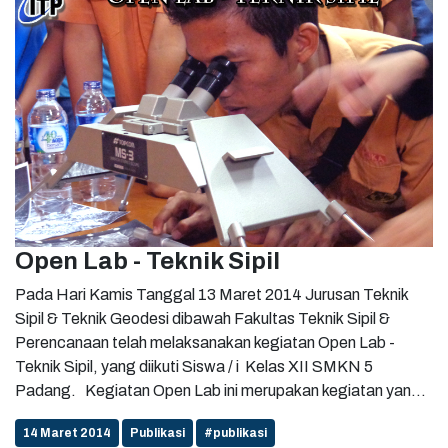
Open Lab - Teknik Sipil
Pada Hari Kamis Tanggal 13 Maret 2014 Jurusan Teknik
Sipil & Teknik Geodesi dibawah Fakultas Teknik Sipil &
Perencanaan telah melaksanakan kegiatan Open Lab -
Teknik Sipil, yang diikuti Siswa / i Kelas XII SMKN 5
Padang. Kegiatan Open Lab ini merupakan kegiatan yang
sudah mulai dirutinkan sebagai suatu kegiatan yang
14 Maret 2014
Publikasi
#publikasi
memperkenalkan Kondisi Labor. Kegiatan Labor serta Alat-