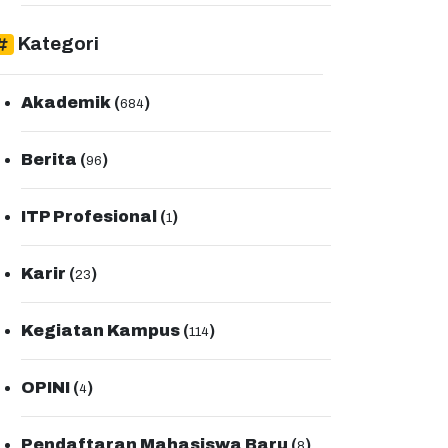
Kategori
Akademik
(
)
684
Berita
(
)
96
ITP Profesional
(
)
1
Karir
(
)
23
Kegiatan Kampus
(
)
114
OPINI
(
)
4
Pendaftaran Mahasiswa Baru
(
)
8