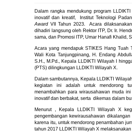
Dalam rangka mendukung program LLDIKTI
inovatif dan kreatif, Institut Teknologi Pad
Award
VII Tahun 2023. Acara dilaksanaka
dihadiri langsung oleh Rektor ITP,
Dr. Ir. Hend
sama, dan Promosi ITP, Umar Hanafi Khalid, 
Acara yang mendapuk
STIKES Hang Tuah Ta
Wali Kota Tanjungpinang, H. Endang Abdull
S.H., M.Pd., Kepala LLDIKTI Wilayah I hing
(PTS) dilingkungan LLDIKTI Wilayah X.
Dalam sambutannya, Kepala LLDIKTI Wilayah 
kegiatan ini
adalah untuk mendorong t
menambahkan para wirausahawan muda ini m
inovatif dan berbakat, serta dikemas dalam
bu
Menurut
, Kepala LLDIKTI Wilayah X
kegi
pengembangan kewirausahawan dikalangan ma
karena itu, untuk mendorong penambahan ju
tahun 2017
LLDIKTI Wilayah X
melaksanakan 