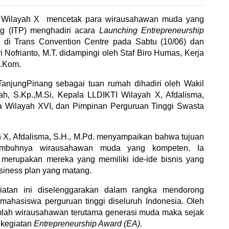
 Wilayah X mencetak para wirausahawan muda yang
ang (ITP) menghadiri acara
Launching Entrepreneurship
n
di Trans Convention Centre pada Sabtu (10/06) dan
ri Nofrianto, M.T. didampingi oleh Staf Biro Humas, Kerja
S.Kom.
njungPinang sebagai tuan rumah dihadiri oleh
Wakil
ah, S.Kp.,M.Si,
Kepala LLDIKTI Wilayah X, Afdalisma,
ga Wilayah XVI, dan Pimpinan Perguruan Tinggi Swasta
X, Afdalisma, S.H., M.Pd. menyampaikan bahwa tujuan
umbuhnya wirausahawan muda yang kompeten. Ia
erupakan mereka yang memiliki ide-ide bisnis yang
siness plan
yang matang.
atan ini diselenggarakan dalam rangka mendorong
hasiswa perguruan tinggi diseluruh Indonesia. Oleh
mlah wirausahawan terutama generasi muda maka sejak
kegiatan
Entrepreneurship Award (EA).