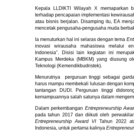
Kepala LLDIKTI Wilayah X memaparkan b
terhadap pencapaian implementasi kewiraus
atau bisnis berjalan. Disamping itu, EA me
mencetak pengusaha-pengusaha muda berbak
Ia menuturkan hal ini selaras dengan tema
Ent
inovasi wirausaha mahasiswa melalui en
Indonesia". Disisi lain kegiatan ini merup
Kampus Merdeka (MBKM) yang diusung ol
Teknologi (Kemendikbudristek).
Menurutnya
perguruan tinggi sebagai gar
harus mampu
membekali lulusan dengan kompe
tantangan DUDI. Perguruan tinggi didoro
kemampuannya salah satunya dalam mengemb
Dalam perkembangan
Entrepreneurship Aw
pada tahun 2017 dan diikuti oleh
perwakila
Entrepreneurship Award VI
T
ahun 2022 at
Indonesia, untuk pertama kalinya
Entrepreneu