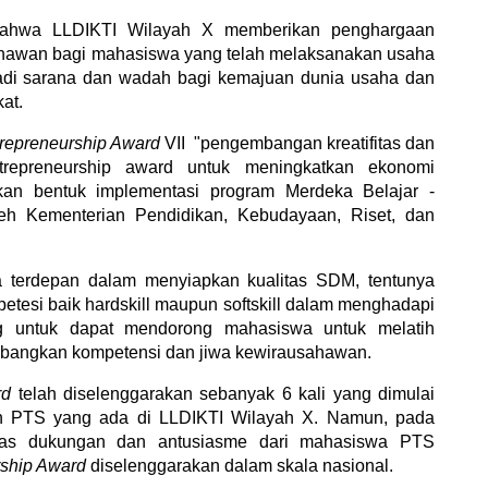
ahwa LLDIKTI Wilayah X memberikan penghargaan
ahawan bagi mahasiswa yang telah melaksanakan usaha
njadi sarana dan wadah bagi kemajuan dunia usaha dan
at.
repreneurship Award
VII
"pengembangan kreatifitas dan
trepreneurship award untuk meningkatkan ekonomi
akan bentuk implementasi program
Merdeka Belajar -
eh
Kemen
terian Pendidikan, Kebudayaan, Riset, dan
da terdepan dalam menyiapkan kualitas SDM, tentunya
tesi baik hardskill maupun softskill dalam menghadapi
ng untuk dapat mendorong mahasiswa untuk melatih
angkan kompetensi dan jiwa kewirausahawan.
ard
telah diselenggarakan sebanyak 6 kali yang dimulai
n PTS yang ada di LLDIKTI Wilayah X. Namun, pada
as dukungan dan antusiasme dari mahasiswa PTS
rship Award
diselenggarakan dalam skala nasional.