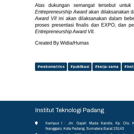
Atas dukungan semangat tersebut untuk
Entrepreneurship Award
akan
dilaksanakan d
Award VII
ini akan dilaksanakan dalam beber
proses presentasi finalis dan EXPO, dan
Entrepreneurship Award VII.
Created By Widia/Humas
#webometrics
#publikasi
#kerja-sama
#inst
Institut Teknologi Padang
Kampus I : Jln. Gajah Mada Kandis, Kp. Olo, K
Nanggalo, Kota Padang, Sumatera Barat 25143