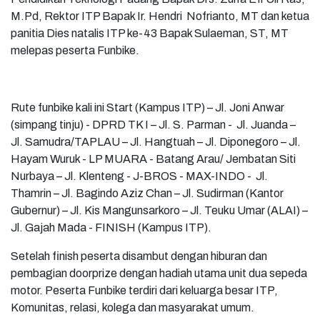
M.Pd, Rektor ITP Bapak Ir. Hendri Nofrianto, MT dan ketua
panitia Dies natalis ITP ke-43 Bapak Sulaeman, ST, MT
melepas peserta Funbike.
Rute funbike kali ini Start (Kampus ITP) – Jl. Joni Anwar
(simpang tinju) - DPRD TK I – Jl. S. Parman - Jl. Juanda –
Jl. Samudra/TAPLAU – Jl. Hangtuah – Jl. Diponegoro – Jl.
Hayam Wuruk - LP MUARA - Batang Arau/ Jembatan Siti
Nurbaya – Jl. Klenteng - J-BROS - MAX-INDO - Jl.
Thamrin – Jl. Bagindo Aziz Chan – Jl. Sudirman (Kantor
Gubernur) – Jl. Kis Mangunsarkoro – Jl. Teuku Umar (ALAI) –
Jl. Gajah Mada - FINISH (Kampus ITP).
Setelah finish peserta disambut dengan hiburan dan
pembagian doorprize dengan hadiah utama unit dua sepeda
motor. Peserta Funbike terdiri dari keluarga besar ITP,
Komunitas, relasi, kolega dan masyarakat umum.