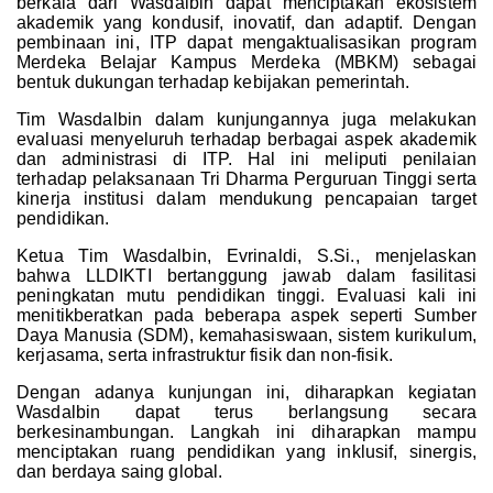
berkala dari Wasdalbin dapat menciptakan ekosistem
akademik yang kondusif, inovatif, dan adaptif. Dengan
pembinaan ini, ITP dapat mengaktualisasikan program
Merdeka Belajar Kampus Merdeka (MBKM) sebagai
bentuk dukungan terhadap kebijakan pemerintah.
Tim Wasdalbin dalam kunjungannya juga melakukan
evaluasi menyeluruh terhadap berbagai aspek akademik
dan administrasi di ITP. Hal ini meliputi penilaian
terhadap pelaksanaan Tri Dharma Perguruan Tinggi serta
kinerja institusi dalam mendukung pencapaian target
pendidikan.
Ketua Tim Wasdalbin, Evrinaldi, S.Si., menjelaskan
bahwa LLDIKTI bertanggung jawab dalam fasilitasi
peningkatan mutu pendidikan tinggi. Evaluasi kali ini
menitikberatkan pada beberapa aspek seperti Sumber
Daya Manusia (SDM), kemahasiswaan, sistem kurikulum,
kerjasama, serta infrastruktur fisik dan non-fisik.
Dengan adanya kunjungan ini, diharapkan kegiatan
Wasdalbin dapat terus berlangsung secara
berkesinambungan. Langkah ini diharapkan mampu
menciptakan ruang pendidikan yang inklusif, sinergis,
dan berdaya saing global.