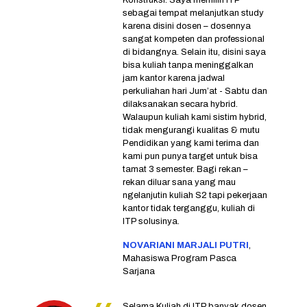
Konstruksi. Saya memilih ITP
sebagai tempat melanjutkan study
karena disini dosen – dosennya
sangat kompeten dan professional
di bidangnya. Selain itu, disini saya
bisa kuliah tanpa meninggalkan
jam kantor karena jadwal
perkuliahan hari Jum’at - Sabtu dan
dilaksanakan secara hybrid.
Walaupun kuliah kami sistim hybrid,
tidak mengurangi kualitas & mutu
Pendidikan yang kami terima dan
kami pun punya target untuk bisa
tamat 3 semester. Bagi rekan –
rekan diluar sana yang mau
ngelanjutin kuliah S2 tapi pekerjaan
kantor tidak terganggu, kuliah di
ITP solusinya.
NOVARIANI MARJALI PUTRI
,
Mahasiswa Program Pasca
Sarjana
Selama Kuliah di ITP banyak dosen