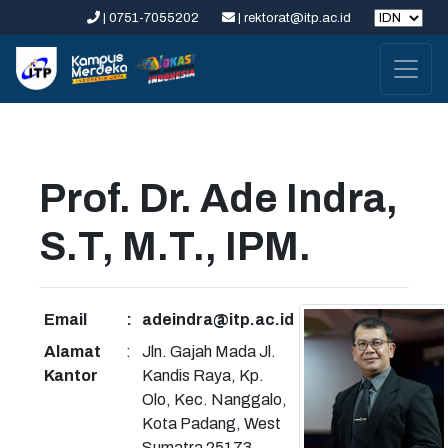
| 0751-7055202
| rektorat@itp.ac.id
Prof. Dr. Ade Indra,
S.T, M.T., IPM.
Email
:
adeindra@itp.ac.id
Alamat
:
Jln. Gajah Mada Jl.
Kantor
Kandis Raya, Kp.
Olo, Kec. Nanggalo,
Kota Padang, West
Sumatra 25173