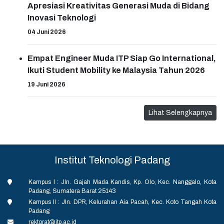
Apresiasi Kreativitas Generasi Muda di Bidang
Inovasi Teknologi
04 Juni 2026
Empat Engineer Muda ITP Siap Go International,
Ikuti Student Mobility ke Malaysia Tahun 2026
19 Juni 2026
Lihat Selengkapnya
Institut Teknologi Padang
Kampus I : Jln. Gajah Mada Kandis, Kp. Olo, Kec. Nanggalo, Kota
Padang, Sumatera Barat 25143
Kampus II : Jln. DPR, Kelurahan Aia Pacah, Kec. Koto Tangah Kota
Padang
rektorat@itp.ac.id