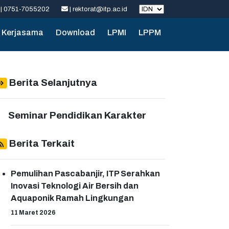
| 0751-7055202
| rektorat@itp.ac.id
Kerjasama
Download
LPMI
LPPM
Berita Selanjutnya
Seminar Pendidikan Karakter
Berita Terkait
Pemulihan Pascabanjir, ITP Serahkan
Inovasi Teknologi Air Bersih dan
Aquaponik Ramah Lingkungan
11 Maret 2026