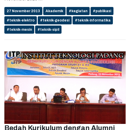
27 November 2013
Akademik
#kegiatan
#publikasi
#teknik-elektro
#teknik-geodesi
#teknik-informatika
#teknik-mesin
#teknik-sipil
Bedah Kurikulum dengan Alumni