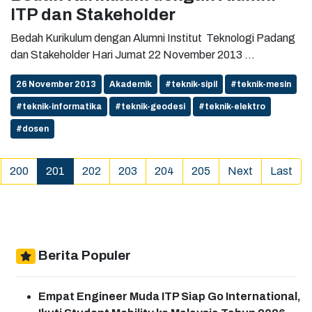
ITP dan Stakeholder
Bedah Kurikulum dengan Alumni Institut Teknologi Padang
dan Stakeholder Hari Jumat 22 November 2013 ...
26 November 2013
Akademik
#teknik-sipil
#teknik-mesin
#teknik-informatika
#teknik-geodesi
#teknik-elektro
#dosen
(current)
200
201
202
203
204
205
Next
Last
Berita Populer
Empat Engineer Muda ITP Siap Go International,