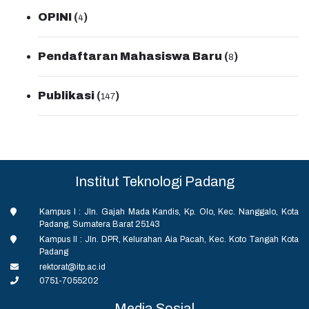
OPINI
(
)
4
Pendaftaran Mahasiswa Baru
(
)
8
Publikasi
(
)
147
Institut Teknologi Padang
Kampus I : Jln. Gajah Mada Kandis, Kp. Olo, Kec. Nanggalo, Kota
Padang, Sumatera Barat 25143
Kampus II : Jln. DPR, Kelurahan Aia Pacah, Kec. Koto Tangah Kota
Padang
rektorat@itp.ac.id
0751-7055202
Media Sosial