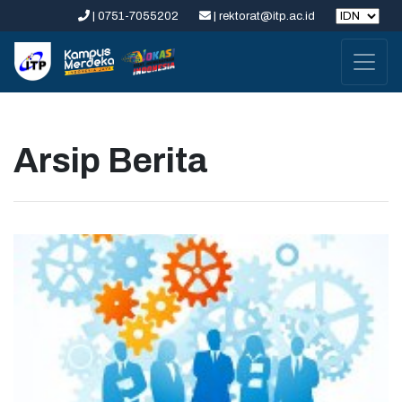
| 0751-7055202
| rektorat@itp.ac.id
Arsip Berita