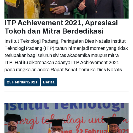
ITP Achievement 2021, Apresiasi
Tokoh dan Mitra Berdedikasi
Institut Teknologi Padang, Peringatan Dies Natalis Institut
Teknologi Padang (ITP) tahun ini menjadi momen yang tidak
terlupakan bagi seluruh sivitas akademika maupun mitra
ITP. Hal itu dikarenakan adanya ITP Achievement 2021
pada rangkaian acara Rapat Senat Terbuka Dies Natalis
ITP ke – 48 yang digelar secara daring dan luring di Aula
23 Februari 2021
Berita
Lantai II Gedung D ITP, Senin (23/2/2021). ITP
Achievement 2021 merupakan penghargaan tertinggi yang
diberikan ITP kepada tokoh-tokoh yang telah berdedikasi
untuk ITP serta mitra yang telah berkontribusi terhadap
kemajuan ITP. Ka.Biro Humas dan Kerja Sama ITP, Anna
Syahrani, M.Eng mengatakan ITP Achievement tersebut
baru pertama kali diselenggarakan di ITP dan direncanakan