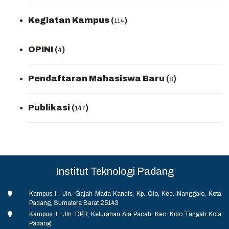
Kegiatan Kampus
(
)
114
OPINI
(
)
4
Pendaftaran Mahasiswa Baru
(
)
8
Publikasi
(
)
147
Institut Teknologi Padang
Kampus I : Jln. Gajah Mada Kandis, Kp. Olo, Kec. Nanggalo, Kota
Padang, Sumatera Barat 25143
Kampus II : Jln. DPR, Kelurahan Aia Pacah, Kec. Koto Tangah Kota
Padang