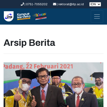
| 0751-7055202
| rektorat@itp.ac.id
Arsip Berita