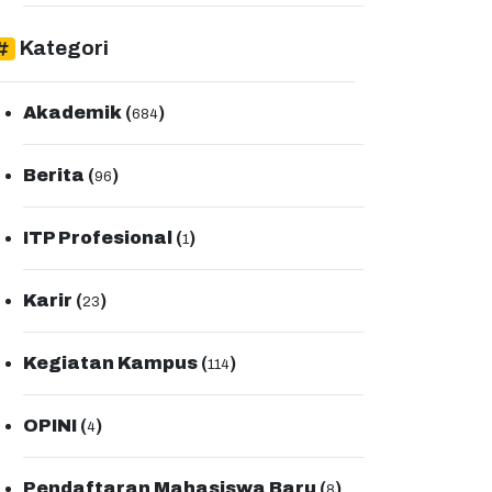
Kategori
Akademik
(
)
684
Berita
(
)
96
ITP Profesional
(
)
1
Karir
(
)
23
Kegiatan Kampus
(
)
114
OPINI
(
)
4
Pendaftaran Mahasiswa Baru
(
)
8