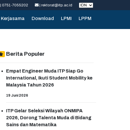
| 0751-7055202
| rektorat@itp.ac.id
Kerjasama
Download
LPMI
LPPM
Berita Populer
Empat Engineer Muda ITP Siap Go
International, Ikuti Student Mobility ke
Malaysia Tahun 2026
19 Juni 2026
ITP Gelar Seleksi Wilayah ONMIPA
2026, Dorong Talenta Muda di Bidang
Sains dan Matematika