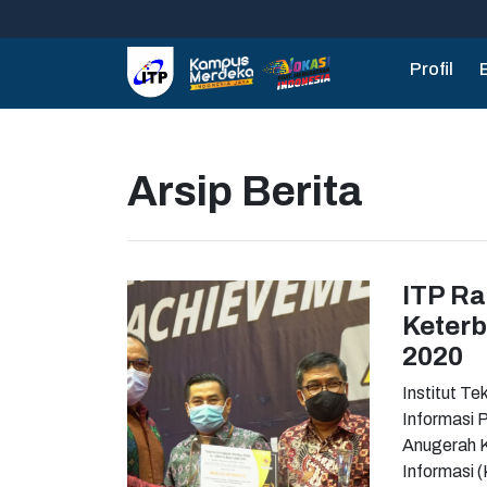
Profil
Arsip Berita
ITP Ra
Keterb
2020
Institut Teknologi
Informasi Publi
Anugerah Ket
Informasi (