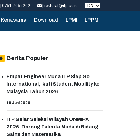
| 0751-7055202
| rektorat@itp.ac.id
Kerjasama
Download
LPMI
LPPM
Berita Populer
Empat Engineer Muda ITP Siap Go
International, Ikuti Student Mobility ke
Malaysia Tahun 2026
19 Juni 2026
ITP Gelar Seleksi Wilayah ONMIPA
2026, Dorong Talenta Muda di Bidang
Sains dan Matematika