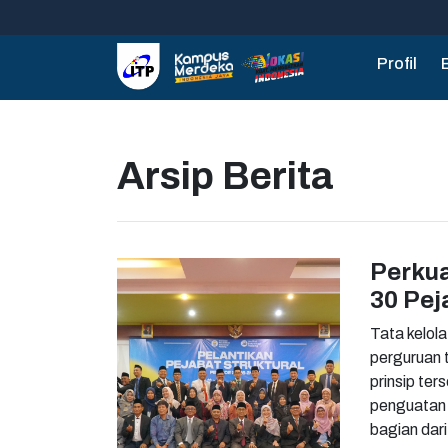
Profil
Arsip Berita
Perkua
30 Pej
Tata kelol
perguruan 
prinsip te
penguatan o
bagian dar