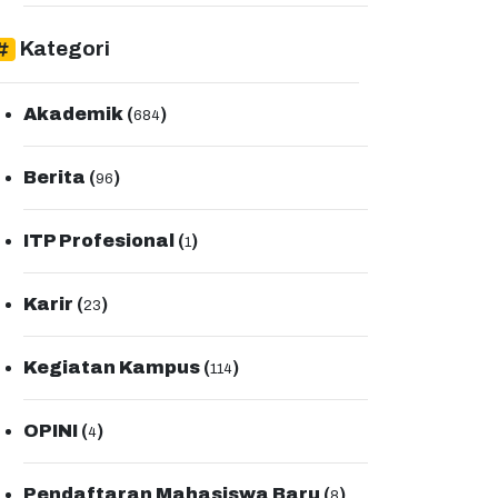
Kategori
Akademik
(
)
684
Berita
(
)
96
ITP Profesional
(
)
1
Karir
(
)
23
Kegiatan Kampus
(
)
114
OPINI
(
)
4
Pendaftaran Mahasiswa Baru
(
)
8