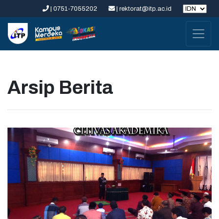
| 0751-7055202
| rektorat@itp.ac.id
Arsip Berita